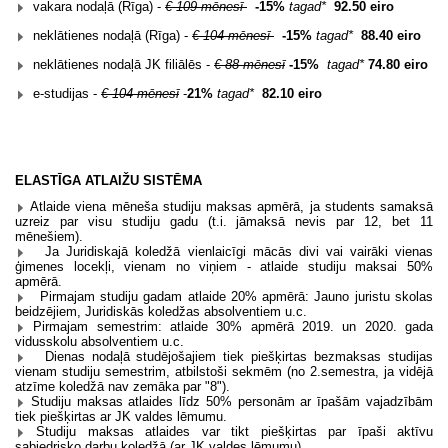
vakara nodaļā (Rīga) -
€ 109 mēnesī
-15%
tagad
*
92.50 eiro
neklātienes nodaļā (Rīga) -
€ 104 mēnesī
-15%
tagad
*
88.40 eiro
neklātienes nodaļā JK filiālēs -
€ 88 mēnesī
-15%
tagad
*
74.80 eiro
e-studijas -
€ 104 mēnesī
-
21%
tagad
*
82.10 eiro
ELASTĪGA ATLAIŽU SISTĒMA
Atlaide viena mēneša studiju maksas apmērā, ja students samaksā
uzreiz par visu studiju gadu (t.i. jāmaksā nevis par 12, bet 11
mēnešiem).
Ja Juridiskajā koledžā vienlaicīgi mācās divi vai vairāki vienas
ģimenes locekļi, vienam no viņiem - atlaide studiju maksai 50%
apmērā.
Pirmajam studiju gadam atlaide 20% apmērā: Jauno juristu skolas
beidzējiem,
Juridiskās koledžas absolventiem u.c.
Pirmajam semestrim: atlaide 30% apmērā 2019. un 2020. gada
vidusskolu absolventiem u.c.
Dienas nodaļā studējošajiem tiek piešķirtas bezmaksas studijas
vienam studiju semestrim, atbilstoši sekmēm (no 2.semestra, ja vidējā
atzīme koledžā nav zemāka par "8").
Studiju maksas atlaides līdz 50% personām ar īpašām vajadzībām
tiek piešķirtas ar JK valdes lēmumu.
Studiju maksas atlaides var tikt piešķirtas par īpaši aktīvu
sabiedrisko darbu koledžā (ar JK valdes lēmumu).