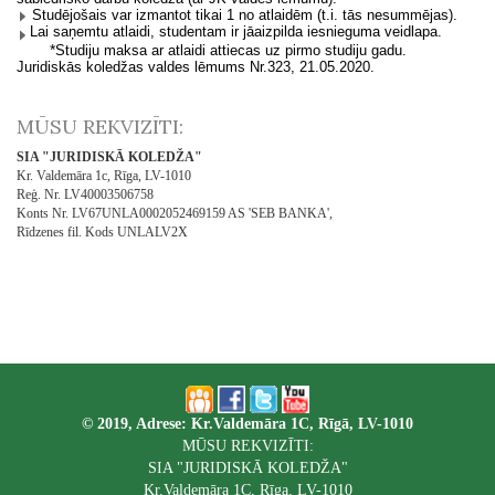
Studējošais var izmantot tikai 1 no atlaidēm (t.i. tās nesummējas).
Lai saņemtu atlaidi, studentam ir jāaizpilda iesnieguma veidlapa.
*
Studiju maksa ar atlaidi attiecas uz pirmo studiju gadu.
Juridiskās koledžas valdes lēmums Nr.323, 21.05.2020.
MŪSU REKVIZĪTI:
SIA "JURIDISKĀ KOLEDŽA"
Kr. Valdemāra 1c, Rīga, LV-1010
Reģ. Nr. LV40003506758
Konts Nr. LV67UNLA0002052469159 AS 'SEB BANKA',
Rīdzenes fil. Kods UNLALV2X
© 2019, Adrese: Kr.Valdemāra 1C, Rīgā, LV-1010
MŪSU REKVIZĪTI:
SIA "JURIDISKĀ KOLEDŽA"
Kr.Valdemāra 1C, Rīga, LV-1010