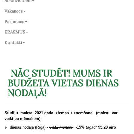
Absolventiem
Vakances
Par mums
ERASMUS
Kontakti
NĀC STUDĒT! MUMS IR
BUDŽETA VIETAS DIENAS
NODAĻĀ!
Studiju maksa 2021.gada ziemas uzņemšanai (maksu var
veikt pa mēnešiem):
dienas nodaļā (Rīga) -
€ 112 mēnesī
-15%
tagad*
95.20 eiro