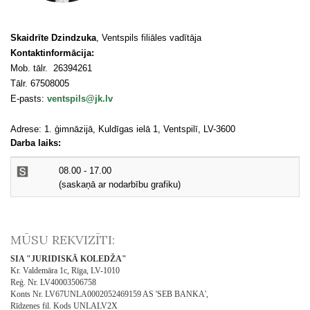
Skaidrīte Dzindzuka
, Ventspils filiāles vadītāja
Kontaktinformācija:
Mob. tālr.
26394261
Tālr. 67508005
E-pasts:
ventspils@jk.lv
Adrese: 1. ģimnāzijā, Kuldīgas ielā 1, Ventspilī, LV-3600
Darba laiks:
08.00 - 17.00
(saskaņā ar nodarbību grafiku)
MŪSU REKVIZĪTI:
SIA "JURIDISKĀ KOLEDŽA"
Kr. Valdemāra 1c, Rīga, LV-1010
Reģ. Nr. LV40003506758
Konts Nr. LV67UNLA0002052469159 AS 'SEB BANKA',
Rīdzenes fil. Kods UNLALV2X