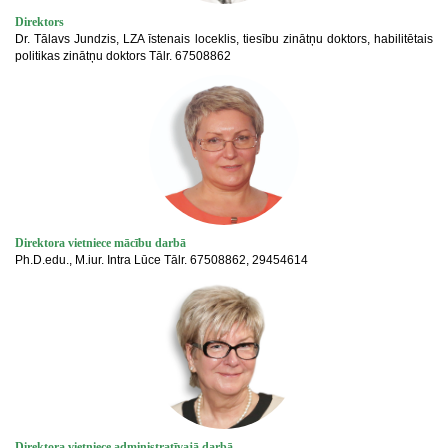
Direktors
Dr. Tālavs Jundzis, LZA īstenais loceklis, tiesību zinātņu doktors, habilitētais
politikas zinātņu doktors Tālr. 67508862
Direktora vietniece mācību darbā
Ph.D.edu., M.iur. Intra Lūce Tālr. 67508862, 29454614
Direktora vietniece administratīvajā darbā