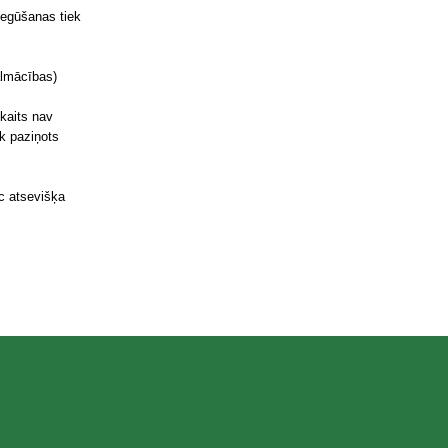
 iegūšanas tiek
tālmācības)
kaits nav
k paziņots
c atsevišķa