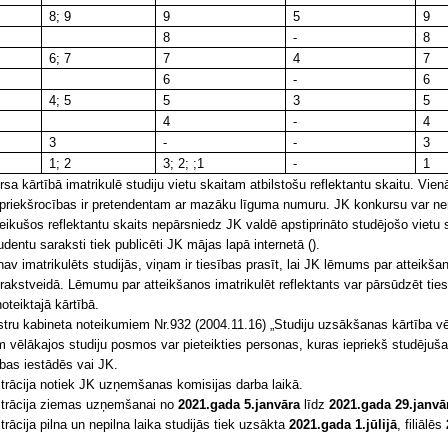
8; 9
9
5
9
8
-
8
6; 7
7
4
7
6
-
6
4; 5
5
3
5
4
-
4
3
-
-
3
1; 2
3; 2; ;1
-
1
sa kārtībā imatrikulē studiju vietu skaitam atbilstošu reflektantu skaitu. Vie
priekšrocības ir pretendentam ar mazāku līguma numuru. JK konkursu var ner
teikušos reflektantu skaits nepārsniedz JK valdē apstiprināto studējošo vietu 
udentu saraksti tiek publicēti JK mājas lapā internetā ().
nav imatrikulēts studijās, viņam ir tiesības prasīt, lai JK lēmums par atteikša
 rakstveidā. Lēmumu par atteikšanos imatrikulēt reflektants var pārsūdzēt tie
oteiktajā kārtībā.
tru kabineta noteikumiem Nr.932 (2004.11.16) „Studiju uzsākšanas kārtība vē
 vēlākajos studiju posmos var pieteikties personas, kuras iepriekš studējuša
ības iestādēs vai JK.
strācija notiek JK uzņemšanas komisijas darba laikā.
strācija
ziemas uzņemšanai
no
2021.gada
5.janvāra
līdz
2021.gada
29.janvā
trācija pilna un nepilna laika studijās tiek uzsākta
2021.gada
1.jūlijā
, filiālēs