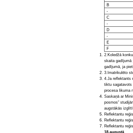
B
-
C
-
D
-
E
F
2.Koledžā konkur
skaita gadījumā 
gadījumā, ja pie
3.Imatrikulēto st
4.Ja reflektants 
tiktu sagatavots
procesa likuma n
Saskaņā ar Minis
posmos” studijām
augstākās izglīt
Reflektantu reģi
Reflektantu reģi
Reflektantu reģis
18.augustā
.