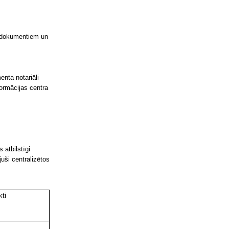
m dokumentiem un
enta notariāli
formācijas centra
atbilstīgi
uši centralizētos
ti