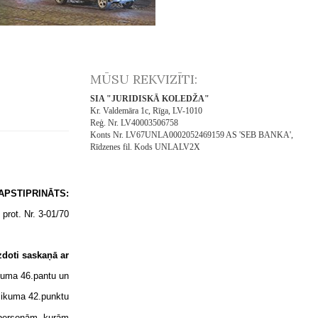
MŪSU REKVIZĪTI:
SIA "JURIDISKĀ KOLEDŽA"
Kr. Valdemāra 1c, Rīga, LV-1010
Reģ. Nr. LV40003506758
Konts Nr. LV67UNLA0002052469159 AS 'SEB BANKA',
Rīdzenes fil. Kods UNLALV2X
TS:
r. 3-01/70
ā ar
ntu un
2.punktu
n personām, kurām