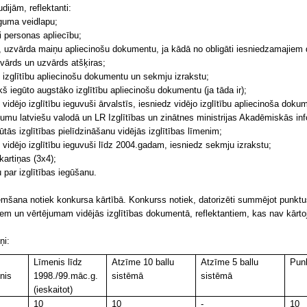
udijām, reflektanti:
eguma veidlapu;
i personas apliecību;
a, uzvārda maiņu apliecinošu dokumentu, ja kādā no obligāti iesniedzamajie
 vārds un uzvārds atšķiras;
o izglītību apliecinošu dokumentu un sekmju izrakstu;
kš iegūto augstāko izglītību apliecinošu dokumentu (ja tāda ir);
ri vidējo izglītību ieguvuši ārvalstīs, iesniedz vidējo izglītību apliecinoša dokum
ojumu latviešu valodā un LR Izglītības un zinātnes ministrijas Akadēmiskās in
tās izglītības pielīdzināšanu vidējās izglītības līmenim;
ri vidējo izglītību ieguvuši līdz 2004.gadam, iesniedz sekmju izrakstu;
kartiņas (3x4);
 par izglītības iegūšanu.
mšana notiek konkursa kārtībā. Konkurss notiek, datorizēti summējot punktus 
em un vērtējumam vidējās izglītības dokumentā, reflektantiem, kas nav kārtoj
ņi:
Līmenis līdz
Atzīme 10 ballu
Atzīme 5 ballu
Punk
nis
1998./99.māc.g.
sistēmā
sistēmā
(ieskaitot)
10
10
-
10