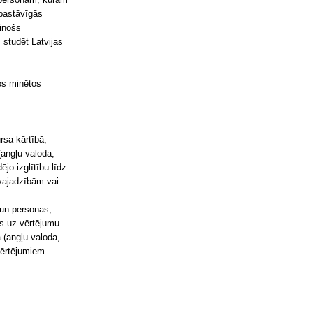
 pastāvīgās
cinošs
 studēt Latvijas
mos minētos
rsa kārtībā,
angļu valoda,
jo izglītību līdz
 vajadzībām vai
 un personas,
s uz vērtējumu
 (angļu valoda,
 vērtējumiem