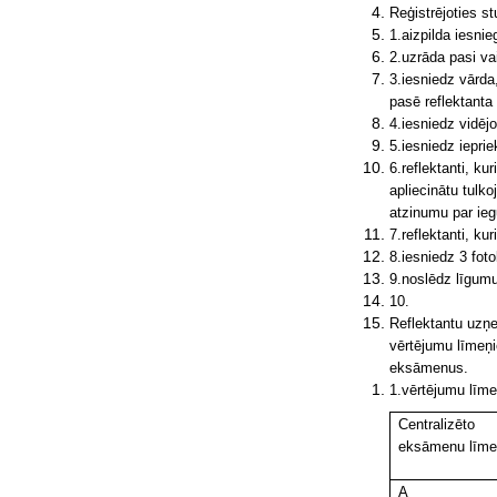
Reģistrējoties st
1.aizpilda iesni
2.uzrāda pasi va
3.iesniedz vārd
pasē reflektanta
4.iesniedz vidēj
5.iesniedz ieprie
6.reflektanti, ku
apliecinātu tulk
atzinumu par iegū
7.reflektanti, ku
8.iesniedz 3 foto
9.noslēdz līgumu
10.
Reflektantu uzņe
vērtējumu līmeņi
eksāmenus.
1.vērtējumu līme
Centralizēto
eksāmenu līme
A