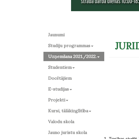
Jaunumi
JURI
Studiju programmas
Uzņemšana 2021./2022.
Studentiem
Docētājiem
E-studijas
Projekti
Kursi, tālākizglītība
Valodu skola
Jauno juristu skola
Tiesības studēt 