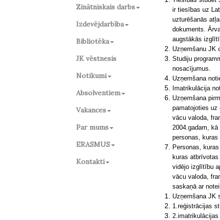
Zinātniskais darbs
ir tiesības uz L
uzturēšanās atļa
Izdevējdarbība
dokuments. Ārval
augstākās izglīt
Bibliotēka
Uzņemšanu JK o
JK vēstnesis
Studiju programm
nosacījumus.
Notikumi
Uzņemšana notiek
Imatrikulācija no
Absolventiem
Uzņemšana pirmā 
pamatojoties uz
Vakances
vācu valoda, fra
Par mums
2004.gadam, kā a
personas, kuras
ERASMUS
Personas, kuras
kuras atbrīvota
Kontakti
vidējo izglītību
vācu valoda, fra
saskaņā ar note
Uzņemšana JK s
1.reģistrācijas s
2.imatrikulācijas