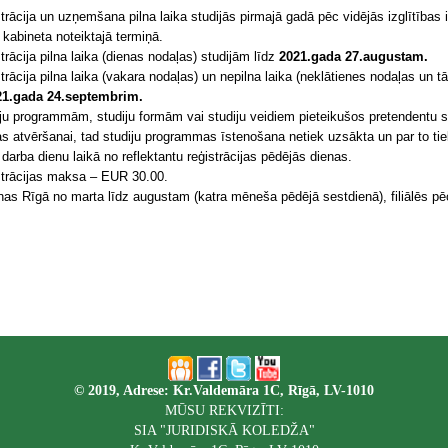
strācija un uzņemšana pilna laika studijās pirmajā gadā pēc vidējās izglītības
 kabineta noteiktajā termiņā.
trācija pilna laika (dienas nodaļas) studijām līdz
2021.gada 27.augustam.
trācija pilna laika (vakara nodaļas) un nepilna laika (neklātienes nodaļas un 
21.gada 24.septembrim.
ju programmām, studiju formām vai studiju veidiem pieteikušos pretendentu s
s atvēršanai, tad studiju programmas īstenošana netiek uzsākta un par to tie
 darba dienu laikā no reflektantu reģistrācijas pēdējās dienas.
strācijas maksa – EUR 30.00.
nas Rīgā no marta līdz augustam (katra mēneša pēdējā sestdienā), filiālēs pē
© 2019, Adrese: Kr.Valdemāra 1C, Rīgā, LV-1010
MŪSU REKVIZĪTI:
SIA "JURIDISKĀ KOLEDŽA"