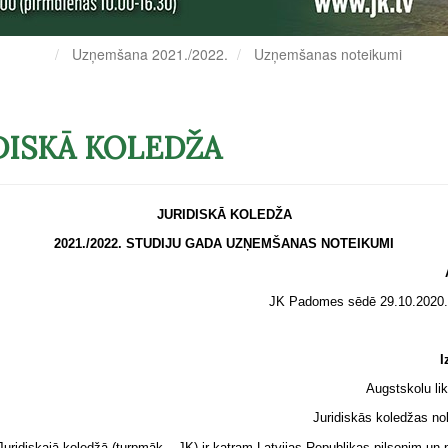
Uzņemšana 2021./2022.
Uzņemšanas noteikumi
DISKĀ KOLEDŽA
JURIDISKĀ KOLEDŽA
2021./2022. STUDIJU GADA UZŅEMŠANAS NOTEIKUMI
APSTIPRINĀ
JK Padomes sēdē 29.10.2020. prot. N
Izdoti saskaņ
Augstskolu likuma 46.pa
Juridiskās koledžas nolikuma 4
Juridiskajā koledžā (turpmāk – JK) ir katram Latvijas Republikas pilsonim u