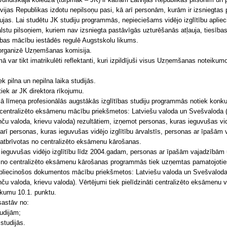
atvijas Republikas izdotu nepilsoņu pasi, kā arī personām, kurām ir izsniegtas
ujas. Lai studētu JK studiju programmās, nepieciešams vidējo izglītību aplie
stu pilsoņiem, kuriem nav izsniegta pastāvīgās uzturēšanās atļauja, tiesības
ības mācību iestādēs regulē Augstskolu likums.
rganizē Uzņemšanas komisija.
ā var tikt imatrikulēti reflektanti, kuri izpildījuši visus Uzņemšanas noteiku
 pilna un nepilna laika studijās.
tiek ar JK direktora rīkojumu.
līmeņa profesionālās augstākās izglītības studiju programmās notiek konku
 centralizēto eksāmenu mācību priekšmetos: Latviešu valoda un Svešvaloda (
nču valoda, krievu valoda) rezultātiem, izņemot personas, kuras ieguvušas vidē
rī personas, kuras ieguvušas vidējo izglītību ārvalstīs, personas ar īpašām
 atbrīvotas no centralizēto eksāmenu kārošanas.
 ieguvušas vidējo izglītību līdz 2004.gadam, personas ar īpašām vajadzībām
s no centralizēto eksāmenu kārošanas programmās tiek uzņemtas pamatojotie
 apliecinošos dokumentos mācību priekšmetos: Latviešu valoda un Svešvaloda
nču valoda, krievu valoda). Vērtējumi tiek pielīdzināti centralizēto eksāmenu
ikumu 10.1. punktu.
astāv no:
tudijām;
 studijās.