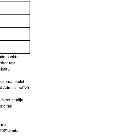
nāda punktu
īkot tajā
skaitu.
nos imatrikulēt
sā Administratīvā
lākos studiju
s citās
rim
.
2021.gada